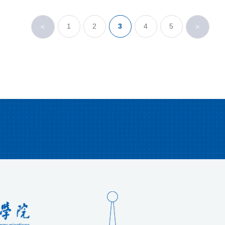
1
2
3
4
5
<
>