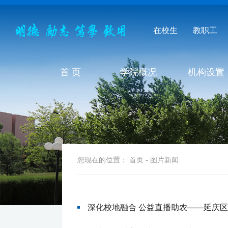
在校生
教职工
首 页
学院概况
机构设置
您现在的位置：
首页
-
图片新闻
深化校地融合 公益直播助农——延庆