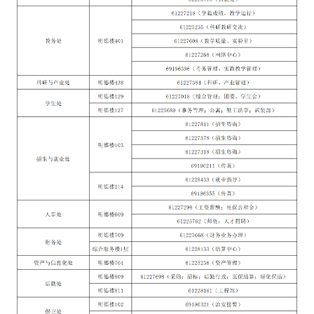
首
页
学
院
概
况
机
构
设
置
人