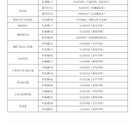
才
培
养
本
科
招
生
就
业
信
息