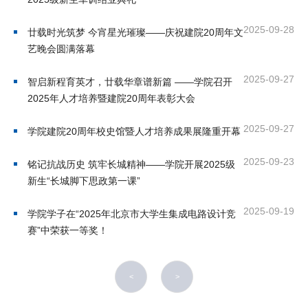
培
2025-09-28
廿载时光筑梦 今宵星光璀璨——庆祝建院20周年文
训
艺晚会圆满落幕
中
2025-09-27
智启新程育英才，廿载华章谱新篇 ——学院召开
心
2025年人才培养暨建院20周年表彰大会
人
2025-09-27
学院建院20周年校史馆暨人才培养成果展隆重开幕
才
2025-09-23
铭记抗战历史 筑牢长城精神——学院开展2025级
招
新生“长城脚下思政第一课”
聘
2025-09-19
学院学子在“2025年北京市大学生集成电路设计竞
赛”中荣获一等奖！
党
旗
<
>
飘