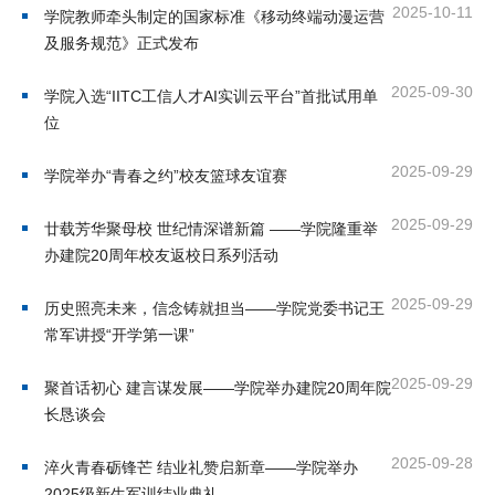
2025-10-11
学院教师牵头制定的国家标准《移动终端动漫运营
才
及服务规范》正式发布
培
2025-09-30
学院入选“IITC工信人才AI实训云平台”首批试用单
养
位
本
2025-09-29
学院举办“青春之约”校友篮球友谊赛
科
2025-09-29
廿载芳华聚母校 世纪情深谱新篇 ——学院隆重举
招
办建院20周年校友返校日系列活动
生
2025-09-29
历史照亮未来，信念铸就担当——学院党委书记王
就
常军讲授“开学第一课”
业
2025-09-29
聚首话初心 建言谋发展——学院举办建院20周年院
长恳谈会
信
2025-09-28
息
淬火青春砺锋芒 结业礼赞启新章——学院举办
2025级新生军训结业典礼