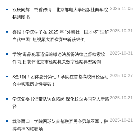
首
2025-11-05
双庆同辉，书香传情—北京邮电大学出版社向学院
捐赠图书
页
2025-10-31
喜报！学院学子在 2025 年 “外研社・国才杯”“理解
学
当代中国” 短视频大赛省赛中斩获银奖
院
2025-10-31
学院“毒品犯罪遗漏追缴违法所得法律监督检索软
概
件”项目获评北京市检察机关数字检察典型案例
况
2025-10-27
3金1铜！团体总分第七！学院在首都高校田径运动
机
会中实现历史性突破！
构
2025-10-21
学院党委书记带队访企拓岗 深化校企协同育人新路
径
设
2025-10-21
置
载誉而归！学院网球队首都联赛勇夺男单亚军，拼
搏精神闪耀赛场
人