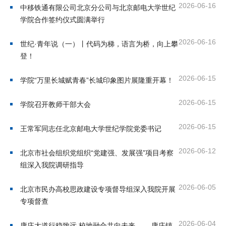
2026-06-16
中移铁通有限公司北京分公司与北京邮电大学世纪
才
学院合作签约仪式圆满举行
培
2026-06-16
世纪·青年说（一）丨代码为梯，语言为桥，向上攀
养
登！
本
2026-06-15
学院“万里长城赋青春”长城印象图片展隆重开幕！
科
2026-06-15
学院召开教师干部大会
招
2026-06-15
王常军同志任北京邮电大学世纪学院党委书记
生
2026-06-12
就
北京市社会组织党组织“党建强、发展强”项目考察
组深入我院调研指导
业
2026-06-05
北京市民办高校思政建设专项督导组深入我院开展
信
专项督查
息
2026-06-04
康庄大道行稳致远 校地融合共向未来—— 康庄镇