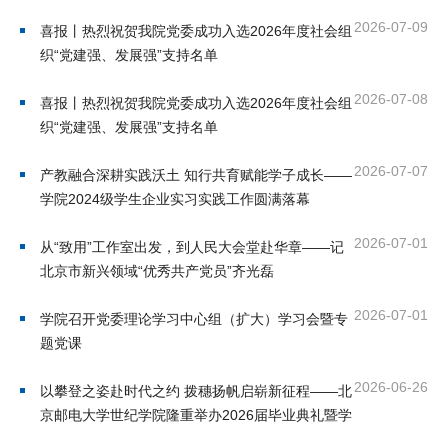
首
2026-07-09
喜报丨热烈祝贺我院党委成功入选2026年度社会组
织“党建强、发展强”支持名单
页
2026-07-08
喜报丨热烈祝贺我院党委成功入选2026年度社会组
学
织“党建强、发展强”支持名单
院
2026-07-07
产教融合深耕实践沃土 知行共育赋能学子成长——
概
学院2024级学生企业实习实践工作圆满落幕
况
2026-07-01
从“致用”工作室出发，到人民大会堂赴华章——记
机
北京市新兴领域“优秀共产党员”齐光磊
构
2026-07-01
学院召开党委理论学习中心组（扩大）学习会暨专
题党课
设
2026-06-26
置
以攀登之姿赴时代之约 拨穗扬帆启崭新征程——北
京邮电大学世纪学院隆重举办2026届毕业典礼暨学
人
位授予仪式