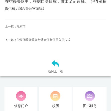
在彷徨失落中，根据自身目标，做出坚定选择。
（学生处杨
才
媛供稿 / 综合办公室编辑）
培
养
上一篇：没有了
本
下一篇：学院团委隆重举行共青团新团员入团仪式
科
招
生
就
业
信
息
信息门户
校历
图书服务