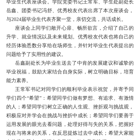
毕业生代表座谈会。学院党委书记王常军、学生处副处长
首
岳鑫、团委书记冯舒、优秀校友代表出席了本次座谈会，
与2024届毕业生代表齐聚一堂，亲切交流，共话成长。
页
座谈会上同学们敞开心扉、畅所欲言，介绍了自己的
学
升学、就业情况以及未来规划。优秀校友代表也将自己的
经历体验悉数分享给在场师生，并针对毕业生代表提出的
院
问题给予了实用性的建议。
概
岳鑫副处长为毕业生送去了中肯的发展建议和诚挚的
况
毕业祝福，鼓励大家结合自身实际，树立明确目标，培育
能力素养。
机
王常军书记对同学们的顺利毕业表示祝贺，并寄予同
构
学们四个“希望”：希望同学们做有梦想、有追求、有激情
的人；希望同学们树立正确的人生观、挫折观与挑战观，
设
积极应对并学会在挑战与挫折中成长；希望同学们要善于
置
运用发展的眼光去看问题，处理好得与失的关系，把握好
现在与将来的关系，在反思提炼过去中成长；希望大家能
人