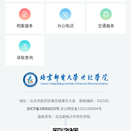
国
际
档案服务
办公电话
交通服务
交
流
人
录取查询
才
招
聘
党
地址：北京市延庆区康庄镇康庄大道
邮政编码：102101
京ICP备19058223号
京公网安备1101150004号
旗
版权所有：北京邮电大学世纪学院
飘