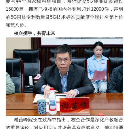
参与44个国家级科研项目，累计提交5G标准提案超过
培
15000篇，拥有已授权的国内外专利超过12000件，声明
训
的5G同族专利数量及5G技术标准贡献度全球排名第七位
和第八位。
中
校企携手，共育未来
心
人
才
招
聘
党
旗
谢苗峰院长在致辞中指出，校企合作是深化产教融合
飘
的重要途径，对应用型人才培养具有战略意义。他期待通