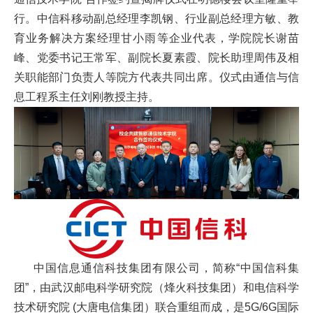
首
行。中信科移动副总经理李凯钢、行业副总经理方敏、教
育业务解决方案经理甘小雨等企业代表，学院院长谢苗
页
峰、党委书记王常军、副院长夏素霞、院长助理周伟及相
学
关职能部门负责人等院方代表共同出席。仪式由通信与信
息工程系主任刘刚教授主持。
院
概
况
机
构
设
中国信息通信科技集团有限公司，简称“中国信科集
置
团”，由武汉邮电科学研究院（烽火科技集团）和电信科学
人
技术研究院 (大唐电信集团）联合重组而成，是5G/6G国际