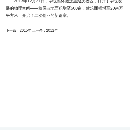
2013年12月27日，学院整体搬迁至延庆校区，打开了学院发
首
展的物理空间——校园占地面积增至500亩，建筑面积增至20余万
平方米，开启了二次创业的新篇章。
页
下一条：2015年
上一条：2012年
学
院
概
况
机
构
设
置
人