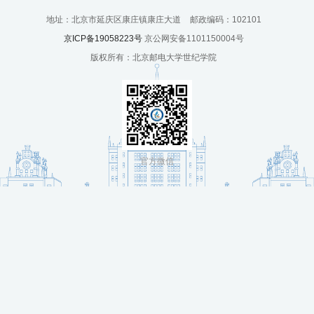
培
地址：北京市延庆区康庄镇康庄大道
邮政编码：102101
训
京ICP备19058223号
京公网安备1101150004号
版权所有：北京邮电大学世纪学院
中
心
人
才
官方微信
招
聘
党
旗
飘