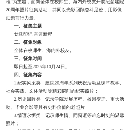
程”为主题，面向全体在校师生、海内外校友开展纪念建院
首
20周年照片征集活动，共同以光影回顾奋斗足迹，用影像
汇聚前行力量。
页
一、征集主题
学
廿载印记 奋进新程
二、征集对象
院
全体在校师生、海内外校友。
概
三、征集时间
况
即日起至2025年10月24日。
四、征集内容
机
1.纪实风采类：建院20周年系列庆祝活动及课堂教学、
构
社会实践、文体活动等精彩瞬间的纪实照片；
2.历史回眸类：记录学院发展历程、校园变迁、重大活
设
动、毕业合影等具有史料价值的老照片；
置
3.情谊永恒类：记录师生情、同窗谊等难忘时刻的温馨
照片；
人