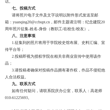
话。
培
七、投稿方式
训
请将照片电子文件及文字说明以附件形式发送至邮
箱：yuanqing20@ccbupt.cn，邮件主题请注明：纪念建院20
中
周年照片征集-姓名-身份（教职工/在校生/校友）。
心
八、注意事项
1.征集到的照片将用于学院校史馆布展、史料汇编、宣
人
传平台等；
才
2.投稿即视为授权学院在相关非商业宣传中使用该作
招
品；
3.请投稿者确保对投稿作品拥有著作权，作品不侵犯他
聘
人合法权益。
党
九、联系方式
如有任何疑问，请联系院庆办公室，联系人：高老师
旗
010-61225693。
飘