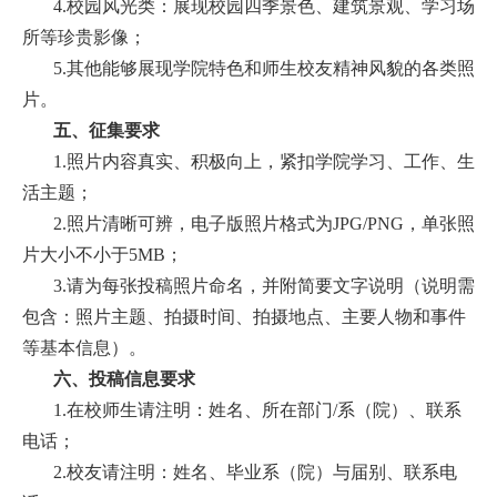
4.校园风光类：展现校园四季景色、建筑景观、学习场
才
所等珍贵影像；
培
5.其他能够展现学院特色和师生校友精神风貌的各类照
片。
养
五、征集要求
本
1.照片内容真实、积极向上，紧扣学院学习、工作、生
活主题；
科
2.照片清晰可辨，电子版照片格式为JPG/PNG，单张照
招
片大小不小于5MB；
3.请为每张投稿照片命名，并附简要文字说明（说明需
生
包含：照片主题、拍摄时间、拍摄地点、主要人物和事件
就
等基本信息）。
六、投稿信息要求
业
1.在校师生请注明：姓名、所在部门/系（院）、联系
信
电话；
息
2.校友请注明：姓名、毕业系（院）与届别、联系电