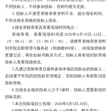
培
不同投标人，不得参加投标，否则均视为无效。
3. 招标人不接受资格审查资料不全、超出报名时间、
训
不符合报名资格的投标人报名。
中
4.报名资格审查及查看现场时间地点：
心
资格审查、查看现场时间是2026年6月10日-12日，
（9：00-11：30、13：00-15：30）。请携带资格审查资料
人
到学院后勤管理与服务处（明德楼809室）。待现场资格审
才
查通过后，再告知标书购买方式，招标人将有组织的带领
投标人查看现场情况。
招
5.凡通过资格审查且最终参加本项目招标会的投标人，
聘
必须遵守学院的招投标管理规定，否则招标人有权取消其
投标资格。
党
6.当报名合格的投标人少于3家时，招标人需重新组织
旗
招标流程。
飘
7.本次招标项目公告期：2026年6月5日-10日。
8.招标文件售价：200元/份（一经售出、概不退款）。