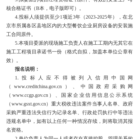
才
核合格证书（B本，电子版即可）。
4.投标人须提供至少1项近3年（2023-2025年），在北
培
京市所属各区县地区内的大型餐饮企业厨房设备的安装施
养
工合同原件。
5.本项目委派的现场施工负责人在施工工期内无其它在
本
施工工程项目承诺书一份（格式自拟，加盖本单位公章有
科
效）。
招
报名说明：
1.投标人应不得被列入信用中国网
生
（www.creditchina.gov.cn）、中国政府采购网
就
（www.ccgp.gov.cn）、国家企业信用信息公示系统
（www.gsxt.gov.cn）重大税收违法案件当事人名单、政府
业
采购严重违法失信行为记录名单、行政处罚执行中等违法
信
违规名单中，如有以上任何一种情况存续，则将取消其报
名资格。
息
2.单位负责人为同一人或者存在直接控股、管理关系的