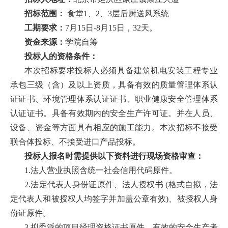
首
招标范围：
食堂1、2、3层后厨送风系统
工期要求：
7月15日-8月15日，32天。
页
资金来源：
学院自筹
学
投标人的资格条件：
本次招标要求投标人必须具备建筑机电安装工程专业
院
承包三级（含）及以上资质，具备有效的质量管理体系认
概
证证书、环境管理体系认证证书、职业健康安全管理体系
认证证书。具备有效期内的安全生产许可证。并在人员、
况
设备、资金等方面具有相应的施工能力。本次招标不接受
机
联合体投标、不接受进口产品投标。
投标人报名时需提供以下资料进行现场资格审查：
构
1.法人营业执照含统一社会信用代码原件。
设
2.法定代表人身份证原件、法人授权书 (格式自拟，法
置
定代表人和被授权人均签字并加盖公章有效)、被授权人身
份证原件。
人
3.拟委派的项目经理资格证书原件、有效的安全生产考