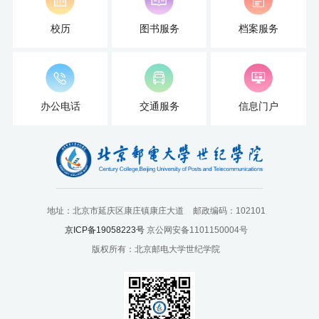
国
校历
图书服务
档案服务
际
交
流
办公电话
交通服务
信息门户
人
才
招
聘
地址：北京市延庆区康庄镇康庄大道
邮政编码：102101
京ICP备19058223号
京公网安备1101150004号
党
版权所有：北京邮电大学世纪学院
旗
飘