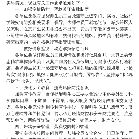
实际情况，现就有关工作要求通知如下：
首
一、加强疫情防控，严格遵守审批制度
各单位要教育提醒师生员工自觉遵守上级部门、属地、社区和
页
学院疫情防控相关要求，倡导广大师生员工就地过节，减少跨区人
员流动。在京师生员工非必要不出京，党员干部教师要带头落实，
学
不前往中高风险地区和有本土病例报告的地区。师生员工特殊需要
确需出京的，要严格执行审批管理制度。
院
二、做好健康监测，动态掌握信息台账
各单位要做好师生员工健康情况和出行信息台账，尤其是要动
概
态精准掌握师生员工及其共同居住人员假期期间健康状况和行程轨
迹。要求师生员工严格遵守所在地和目的地的疫情防控规定，严格
况
落实“健康日报”填报，健康状况“日报告、零报告”，坚持做到出现
症状“早报告、早就医”。
机
三、强化安全教育，提高风险防范意识
加强宣传教育，督促提醒师生员工要尽量减少不必要外出，科
构
学佩戴口罩，不聚餐、不聚集，最大限度防范疫情传播和交叉感
染。各单位要充分利用多种宣传手段，掌握师生员工思想动态，做
设
好心理辅导和关怀慰问，提示假期疫情防控和安全防范要点，注意
置
预防电信、网络等诈骗，多谨慎思考，确保人身、财产安全。
四、严格安全管理，落实校园封闭管理
人
要切实落实校园封闭管理，加强校园安全巡查、门卫值守，严