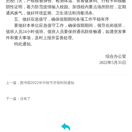
把校门关，严格核验身份、检测体温、查看健康码、行程卡和核酸
才
阴性证明，着力防范疫情输入校园。加强校内重点场所防控，定期
通风换气，做好环境监测、卫生清洁和消毒消杀。
培
五、做好应急值守，确保假期期间各项工作平稳有序
要做好本单位应急值守工作，确保假期期间，领导在岗值班，
养
值班人员24小时值班。值班人员要保持通讯联络畅通，如遇突发事
件和重大事项，及时上报并妥善处理。
本
特此通知。
科
综合办公室
2022年5月31日
招
生
上一篇：图书馆2022年中秋节开馆时间通知
就
下一篇：没有了
业
信
息