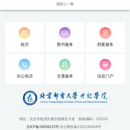
国
际
交
流
校历
图书服务
档案服务
人
才
招
办公电话
交通服务
信息门户
聘
党
旗
地址：北京市延庆区康庄镇康庄大道
邮政编码：102101
飘
京ICP备19058223号
京公网安备1101150004号