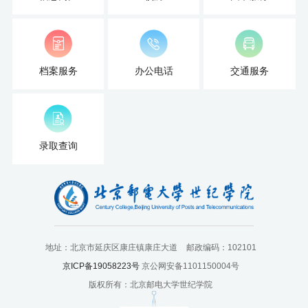
培
训
中
档案服务
办公电话
交通服务
心
人
录取查询
才
招
聘
党
地址：北京市延庆区康庄镇康庄大道
邮政编码：102101
旗
京ICP备19058223号
京公网安备1101150004号
版权所有：北京邮电大学世纪学院
飘