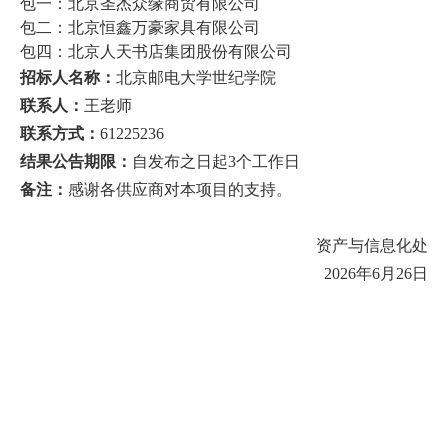
包一：北京圣杰众缘商贸有限公司
首
包二：北京恒鑫万豪家具有限公司
包四：北京人天书店集团股份有限公司
页
招标人名称：
北京邮电大学世纪学院
联系人：
王老师
学
联系方式：
61225236
院
结果公告期限：
自发布之日起3个工作日
概
备注：
感谢各供应商对本项目的支持。
况
资产与信息化处
机
2026年6月26日
构
设
置
人