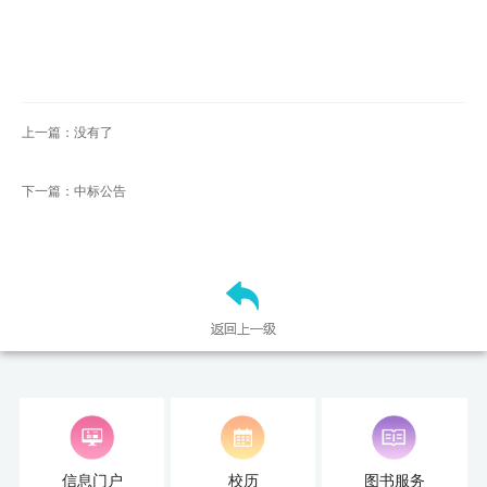
才
培
养
上一篇：没有了
本
下一篇：中标公告
科
招
生
就
业
信
息
信息门户
校历
图书服务