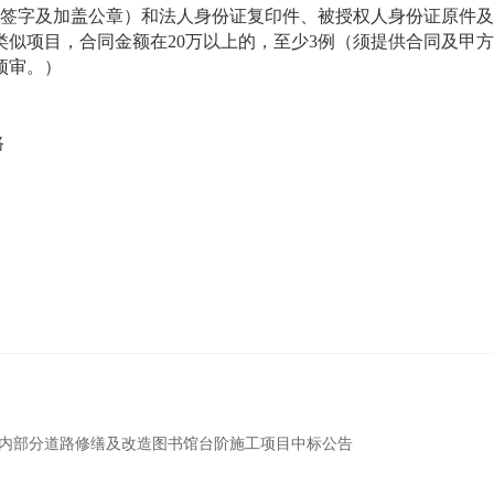
人签字及加盖公章）和法人身份证复印件、被授权人身份证原件
了类似项目，合同金额在20万以上的，至少3例（须提供合同及甲
预审。）
路
202
内部分道路修缮及改造图书馆台阶施工项目中标公告