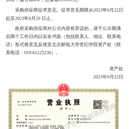
首
采购供应商征求意见。征求意见期限从2023年6月22日
起至2023年6月29 日止。
页
政府采购供应商对公示内容有异议的，请于公示期满
学
后两个工作日内以实名书面（包括联系人、地址、联系电
院
话）形式将意见反馈至北京邮电大学世纪学院资产处（联
系电话：010-61225236）。
概
况
资产处
2023年6月22日
机
构
设
置
人