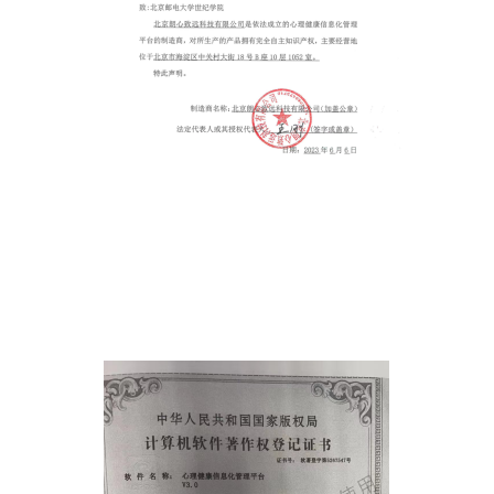
国
际
交
流
人
才
招
聘
党
旗
飘