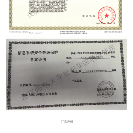
才
培
养
本
科
招
生
就
业
信
息