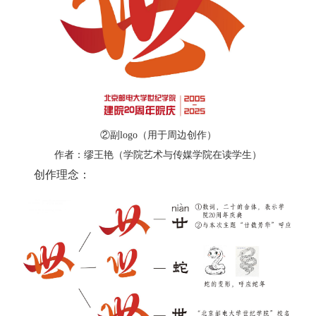
培
训
中
心
人
②副logo（用于周边创作）
才
作者：缪王艳（学院艺术与传媒学院在读学生）
创作理念：
招
聘
党
旗
飘