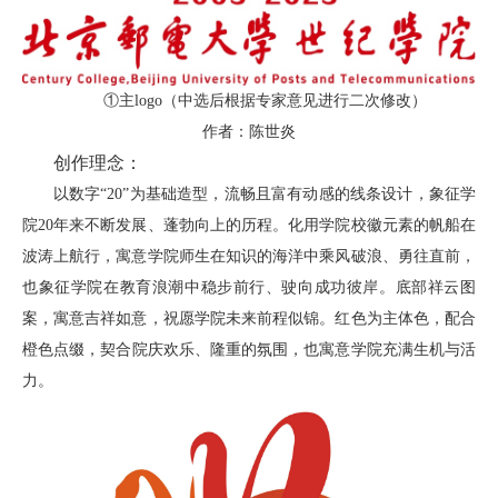
才
培
①主logo（中选后根据专家意见进行二次修改）
养
作者：陈世炎
本
创作理念：
以数字“20”为基础造型，
流畅且富有动感的线条设计，象征学
科
院20年来不断发展、蓬勃向上的历程。
化用学院校徽元素的帆船在
招
波涛上航行，寓意学院师生在知识的海洋中乘风破浪、勇往直前，
也象征学院在教育浪潮中稳步前行、驶向成功彼岸。
底部祥云图
生
案，寓意吉祥如意，祝愿学院未来前程似锦。
红色为主体色，配合
就
橙色点缀，
契合院庆欢乐、隆重的氛围，也寓意学院充满生机与活
业
力。
信
息