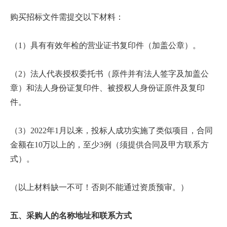
培
购买招标文件需提交以下材料：
训
（1）具有有效年检的营业证书复印件（加盖公章）。
中
心
（2）法人代表授权委托书（原件并有法人签字及加盖公
章）和法人身份证复印件、被授权人身份证原件及复印
人
件。
才
招
（3）2022年1月以来，投标人成功实施了类似项目，合同
金额在10万以上的，至少3例（须提供合同及甲方联系方
聘
式）。
党
（以上材料缺一不可！否则不能通过资质预审。）
旗
飘
五、采购人的名称地址和联系方式