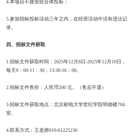
4.本项目不接受联合体投标；
才
培
5.参加招标投标活动三年之内，在经营活动中没有违法记
录。
养
本
四、招标文件获取
科
1.招标文件获取时间：2025年12月8日-2025年12月10日，
招
每天9：00-11：30；13:30-16：00。
生
2.招标文件售价：人民币200 元。（售后不退）
就
3.招标文件获取地点：北京邮电大学世纪学院明德楼704
业
室。
信
息
4.联系方式：王老师010-61225236