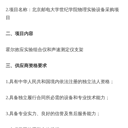
首
2.项目名称：北京邮电大学世纪学院物理实验设备采购项
目
页
学
二、项目内容
院
霍尔效应实验组合仪和声速测定仪支架
概
况
三、供应商资格要求
机
1.具有中华人民共和国境内依法注册的独立法人资格；
构
2.具备独立履行合同所必需的设备和专业技术能力；
设
置
3.具备专业实力、良好的信誉及售后服务能力；
人