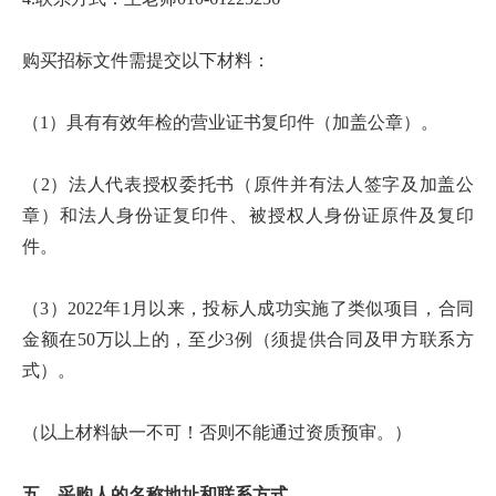
培
购买招标文件需提交以下材料：
训
中
（1）具有有效年检的营业证书复印件（加盖公章）。
心
（2）法人代表授权委托书（原件并有法人签字及加盖公
人
章）和法人身份证复印件、被授权人身份证原件及复印
才
件。
招
（3）2022年1月以来，投标人成功实施了类似项目，合同
聘
金额在50万以上的，至少3例（须提供合同及甲方联系方
式）。
党
旗
（以上材料缺一不可！否则不能通过资质预审。）
飘
五、采购人的名称地址和联系方式