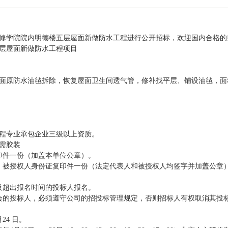
修学院院内明德楼五层屋面新做防水工程进行公开招标，欢迎国内合格的
层屋面新做防水工程项目
道
原防水油毡拆除，恢复屋面卫生间透气管，修补找平层、铺设油毡，面积约
程专业承包企业三级以上资质。
需胶装
印件一份（加盖本单位公章）。
、被授权人身份证复印件一份（法定代表人和被授权人均签字并加盖公章
及超出报名时间的投标人报名。
会的投标人，必须遵守公司的招投标管理规定，否则招标人有权取消其投
24 日。