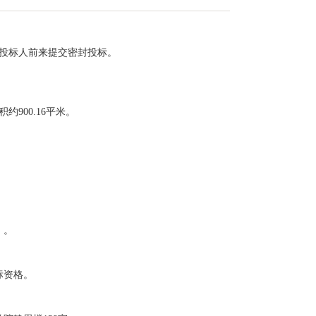
投标人前来提交密封投标。
900.16平米。
）。
标资格。