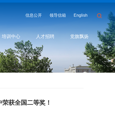
信息公开
领导信箱
English
培训中心
人才招聘
党旗飘扬
”中荣获全国二等奖！