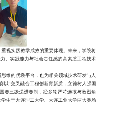
、重视实践教学成效的重要体现。未来，学院将
能力、实践能力与社会责任感的高素质工程技术
新思维的优质平台，也为相关领域技术研发与人
赛以“交叉融合工程创新育新质，立德树人强国
、国赛三级递进赛制，经多轮严苛选拔与激烈角
0名大学生于大连理工大学、大连工业大学两大赛场