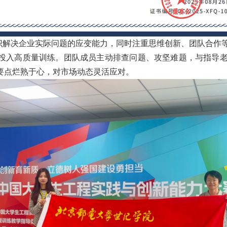
识解决企业实际问题的应变能力，同时注重思维创新、团队合作
投入高质量训练。团队成员主动排查问题、攻坚难题，与指导
要点烂熟于心，对市场动态灵活应对。