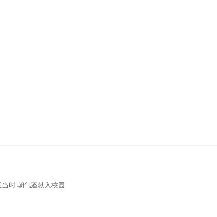
正当时 朝气蓬勃入校园