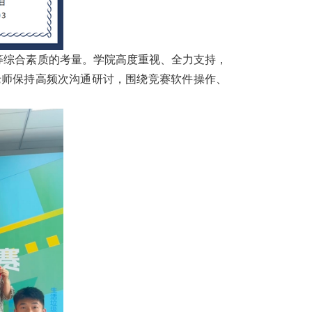
等综合素质的考量。学院高度重视、全力支持，
老师保持高频次沟通研讨，围绕竞赛软件操作、