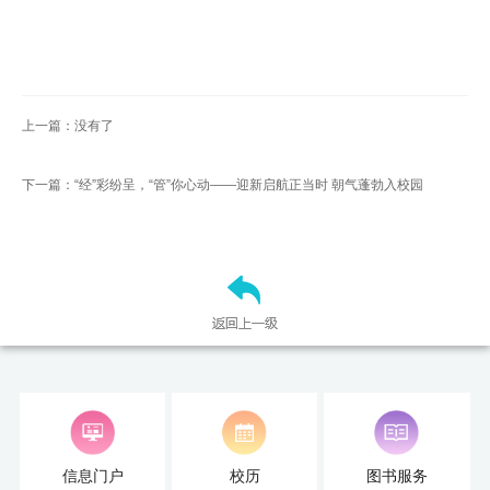
培
训
中
上一篇：没有了
心
下一篇：“经”彩纷呈，“管”你心动——迎新启航正当时 朝气蓬勃入校园
人
才
招
聘
党
旗
飘
信息门户
校历
图书服务