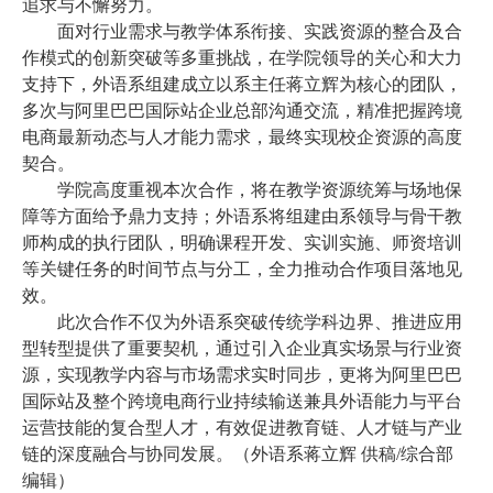
追求与不懈努力。
才
面对行业需求与教学体系衔接、实践资源的整合及合
作模式的创新突破等多重挑战，在学院领导的关心和大力
培
支持下，外语系组建成立以系主任蒋立辉为核心的团队，
多次与阿里巴巴国际站企业总部沟通交流，精准把握跨境
养
电商最新动态与人才能力需求，最终实现校企资源的高度
本
契合。
学院高度
重视
本次合作，将在教学资源统筹与场地保
科
障等方面给予鼎力支持；外语系将组建由系领导与骨干教
师构成的执行团队，明确课程开发、实训实施、师资培训
招
等关键任务的时间节点与分工，全力推动合作项目落地见
生
效。
此次合作不仅为外语系突破传统学科边界、推进应用
就
型转型提供了重要契机，通过引入企业真实场景与行业资
源，实现教学内容与市场需求实时同步，更将为阿里巴巴
业
国际站及整个跨境电商行业持续输送兼具外语能力与平台
信
运营技能的复合型人才，有效促进教育链、人才链与产业
链的深度融合与协同发展。
（
外语系蒋立辉 供稿/综合部
息
编辑
）