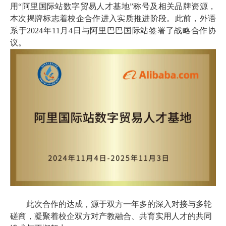
用“阿里国际站数字贸易人才基地”称号及相关品牌资源，
首
本次揭牌标志着校企合作进入实质推进阶段。
此前，
外语
系于
2024年11月4日
与阿里巴巴国际站签署了战略合作协
页
议。
学
院
概
况
机
构
设
置
此次合作的达成，源于双方一年多的深入对接与多轮
磋商，凝聚着校企双方对产教融合、共育实用人才的共同
人