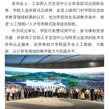
发布会上，工信部人才交流中心公布首批试点院校名
培
单，学院入选并获试点授牌。这是上级部门对学院信息技
训
术教育领域积累的认可，也为学院优化实训教学条件、推
进“人工智能+”人才培养模式改革提供契机。
中
作为试点单位，学院可免费试用平台，参与课程资源
心
共建，并获得工信部人才交流中心与阿里云提供的技术支
人
持和认证服务。此举将助力学院提升在人工智能、大数
据、云计算等领域的教学能力与实践水平。
才
招
聘
党
旗
飘