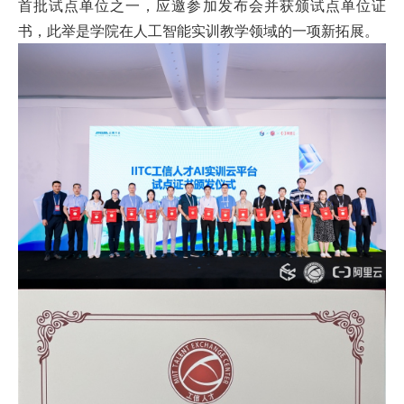
首批试点单位之一，应邀参加发布会并获颁试点单位证
首
书，此举是学院在人工智能实训教学领域的一项新拓展。
页
学
院
概
况
机
构
设
置
人