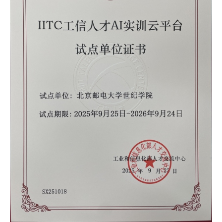
才
培
养
本
科
招
生
就
业
信
息