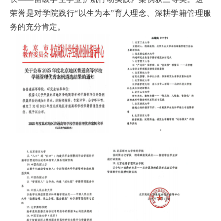
首
荣誉是对学院践行“以生为本”育人理念、深耕学籍管理服
务的充分肯定。
页
学
院
概
况
机
构
设
置
人