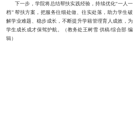
下一步，学院将总结帮扶实践经验，持续优化“一人一
培
档” 帮扶方案，把服务往细处做、往实处落，助力学生破
训
解学业难题、稳步成长，不断提升学籍管理育人成效，为
学生成长成才保驾护航。（教务处王树雪 供稿/综合部 编
中
辑）
心
人
才
招
聘
党
旗
飘