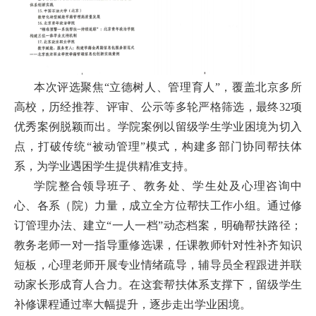
才
培
养
本次评选聚焦“立德树人、管理育人”，覆盖北京多所
本
高校，历经推荐、评审、公示等多轮严格筛选，最终32项
优秀案例脱颖而出。学院案例以留级学生学业困境为切入
科
点，打破传统“被动管理”模式，构建多部门协同帮扶体
招
系，为学业遇困学生提供精准支持。
生
学院整合领导班子、教务处、
学生处及心理咨询中
心、
各系（院）力量，成立全方位帮扶工作小组。通过修
就
订管理办法、建立“一人一档”动态档案，明确帮扶路径；
业
教务老师一对一指导重修选课，任课教师针对性补齐知识
短板，心理老师开展专业情绪疏导，辅导员全程跟进并联
信
动家长形成育人合力。在这套帮扶体系支撑下，留级学生
息
补修课程通过率大幅提升，逐步走出学业困境。