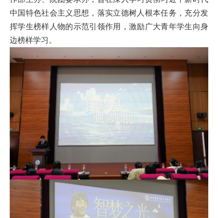
首
中国特色社会主义思想，落实立德树人根本任务，充分发
挥学生榜样人物的示范引领作用，激励广大青年学生向身
页
边榜样学习。
学
院
概
况
机
构
设
置
人