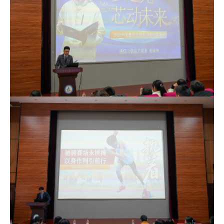
才
培
养
本
科
招
生
就
业
信
息