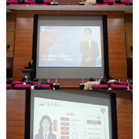
培
训
中
心
人
才
招
聘
党
旗
飘