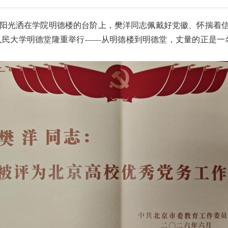
晨，阳光洒在学院明德楼的台阶上，樊洋同志佩戴好党徽、怀揣着
国人民大学明德堂隆重举行——从明德楼到明德堂，丈量的正是一