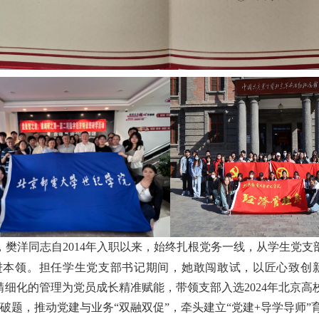
樊洋同志自2014年入职以来，始终扎根党务一线，从学生党支
本领。担任学生党支部书记期间，她敢闯敢试，以匠心致创新，
学化、精细化的管理为党员成长精准赋能，带领支部入选2024年北京
系破题，推动党建与业务“双融双促”，牵头建立“党建+导学导师