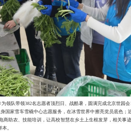
作为领队带领382名志愿者顶烈日、战酷暑，圆满完成北京世园会
4人投身国家雪车雪橇中心志愿服务，在冰雪世界中擦亮党员底色；
电商助农、技能培训，让高校智慧在乡土上生根发芽，相关事迹
样本。