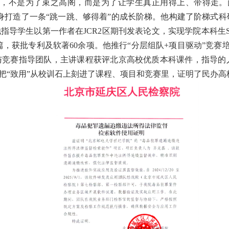
来，不是为了束之高阁，而是为了让学生真正用得上、带得走。
身打造了一条“跳一跳、够得着”的成长阶梯。他构建了阶梯式
他指导学生以第一作者在JCR2区期刊发表论文，实现学院本科生
0余篇，获批专利及软著60余项。他推行“分层组队+项目驱动”
与竞赛指导团队，主讲课程获评北京高校优质本科课件，指导的人
越，把“致用”从校训石上刻进了课程、项目和竞赛里，证明了民办