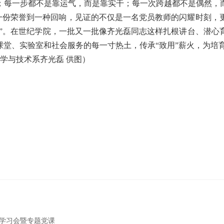
；每一步都不是靠运气，而是靠实干；每一次跨越都不是偶然，
一份荣誉到一种回响，见证的不仅是一名党员教师的闪耀时刻，更
以”。在世纪学院，一批又一批像齐光磊同志这样扎根讲台、潜心
课堂、实验室和社会服务的每一寸热土，传承“致用”薪火，为
科学与技术系齐光磊 供图）
学习会暨专题党课