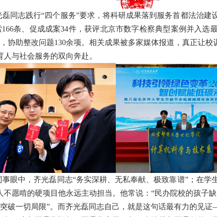
光磊
同志
践行“四个服务”要求，将科研成果落到服务首都法治建
索166条、促成成案34件，获评北京市数字检察典型案例并入
，协助整改问题130余项。相关成果被多家媒体报道，真正让校
育人与社会服务的双向奔赴。
同事眼中，齐光磊
同志
“务实深耕、无私奉献、极致靠谱”；在学
人不愿啃的硬项目他永远主动担当。他常说：“民办院校的孩子缺
突破一切局限”。而齐光磊
同志
自己，就是这句话最有力的见证—